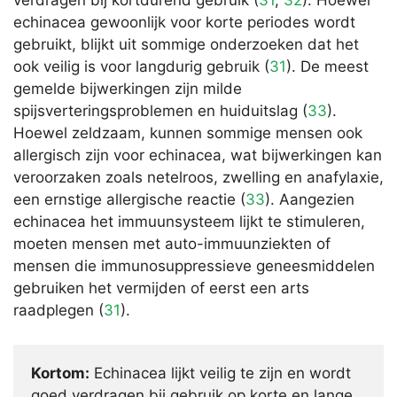
verdragen bij kortdurend gebruik (
31
,
32
). Hoewel
echinacea gewoonlijk voor korte periodes wordt
gebruikt, blijkt uit sommige onderzoeken dat het
ook veilig is voor langdurig gebruik (
31
). De meest
gemelde bijwerkingen zijn milde
spijsverteringsproblemen en huiduitslag (
33
).
Hoewel zeldzaam, kunnen sommige mensen ook
allergisch zijn voor echinacea, wat bijwerkingen kan
veroorzaken zoals netelroos, zwelling en anafylaxie,
een ernstige allergische reactie (
33
). Aangezien
echinacea het immuunsysteem lijkt te stimuleren,
moeten mensen met auto-immuunziekten of
mensen die immunosuppressieve geneesmiddelen
gebruiken het vermijden of eerst een arts
raadplegen (
31
).
Kortom:
Echinacea lijkt veilig te zijn en wordt
goed verdragen bij gebruik op korte en lange