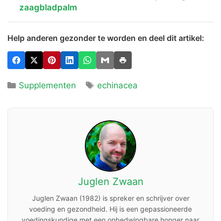
zaagbladpalm
Help anderen gezonder te worden en deel dit artikel:
Categorieën
Tags
Supplementen
echinacea
Juglen Zwaan
Juglen Zwaan (1982) is spreker en schrijver over
voeding en gezondheid. Hij is een gepassioneerde
voedingskundige met een onbedwingbare honger naar