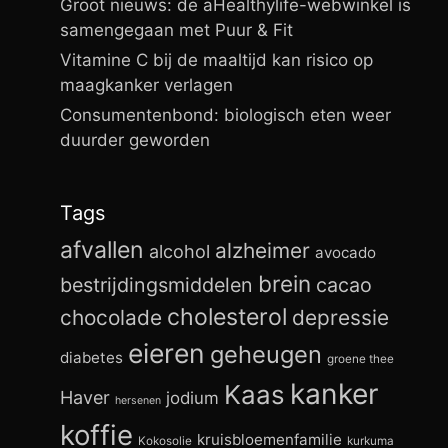
Groot nieuws: de aHealthylife-webwinkel is
samengegaan met Puur & Fit
Vitamine C bij de maaltijd kan risico op
maagkanker verlagen
Consumentenbond: biologisch eten weer
duurder geworden
Tags
afvallen
alzheimer
alcohol
avocado
brein
bestrijdingsmiddelen
cacao
cholesterol
chocolade
depressie
eieren
geheugen
diabetes
groene thee
kanker
Kaas
Haver
jodium
hersenen
koffie
kruisbloemenfamilie
Kokosolie
kurkuma