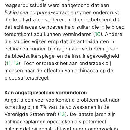
reageerbuisstudie werd aangetoond dat een
Echinacea purpurea
-extract enzymen onderdrukt
die koolhydraten verteren. In theorie betekent dit
dat echinacea de hoeveelheid suiker die in je bloed
terechtkomt zou kunnen verminderen (
10
). Andere
dierstudies wijzen erop dat de antioxidanten in
echinacea kunnen bijdragen aan verbetering van
de bloedsuikerspiegel en de insulinegevoeligheid
(
11
,
12
). Toch ontbreekt het aan onderzoek bij
mensen naar de effecten van echinacea op de
bloedsuikerspiegel.
Kan angstgevoelens verminderen
Angst is een veel voorkomend probleem dat naar
schatting bijna 7% van de volwassenen in de
Verenigde Staten treft (
13
). De laatste jaren zijn
echinaceaplanten opgedoken als potentieel
hulpmiddel bij angst. Uit wat ouder onderzoek is