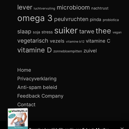
lever
microbioom
nachtrust
luchtvervuiling
omega 3
peulvruchten
pinda
probiotica
suiker
thee
slaap
tarwe
stress
soja
vegan
vegetarisch
vezels
vitamine C
vitamine b12
vitamine D
zuivel
zonnebloempitten
Home
Privacyverklaring
Anti-spam beleid
Feedback Company
Contact
×