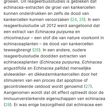
groeien. Uit reageerbuisstudies is gebleken dat
echinacea-extracten de groei van kankercellen
kunnen onderdrukken en zelfs de dood van
kankercellen kunnen veroorzaken (
24
,
25
). In een
reageerbuisstudie uit 2012 werd aangetoond dat
een extract van
Echinacea purpurea
en
chicorinezuur – een stof die van nature voorkomt in
echinaceaplanten – de dood van kankercellen
teweegbrengt (
26
). In een andere, oudere
reageerbuisstudie doodden extracten van
echinaceaplanten (
Echinacea purpurea, Echinacea
angustifolia
en
Echinacea pallida
) menselijke
alvleesklier- en dikkedarmkankercellen door het
stimuleren van een proces dat apoptose of
gecontroleerde celdood wordt genoemd (
27
).
Aangenomen wordt dat dit effect optreedt door de
immuunversterkende eigenschappen van echinacea
(
28
). Er was enige bezorgdheid dat echinacea een