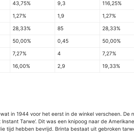
43,75%
9,3
116,25%
1,27%
1,9
1,27%
28,33%
85
28,33%
50,00%
0,45
50,00%
7,27%
4
7,27%
16,00%
2,9
19,33%
 wat in 1944 voor het eerst in de winkel verscheen. De
t Instant Tarwe’. Dit was een knipoog naar de Amerikan
 tijd hebben bevrijd. Brinta bestaat uit gebroken tarw