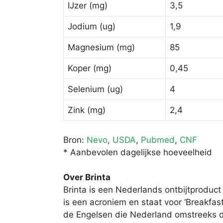
IJzer (mg)
3,5
Jodium (ug)
1,9
Magnesium (mg)
85
Koper (mg)
0,45
Selenium (ug)
4
Zink (mg)
2,4
Bron:
Nevo
,
USDA
,
Pubmed
,
CNF
* Aanbevolen dagelijkse hoeveelheid
Over Brinta
Brinta is een Nederlands ontbijtproduct
is een acroniem en staat voor ‘Breakfas
de Engelsen die Nederland omstreeks die