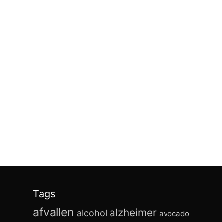
Tags
afvallen
alzheimer
alcohol
avocado