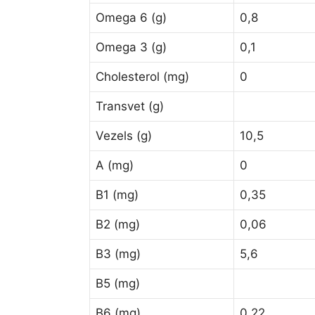
Omega 6 (g)
0,8
Omega 3 (g)
0,1
Cholesterol (mg)
0
Transvet (g)
Vezels (g)
10,5
A (mg)
0
B1 (mg)
0,35
B2 (mg)
0,06
B3 (mg)
5,6
B5 (mg)
B6 (mg)
0,22