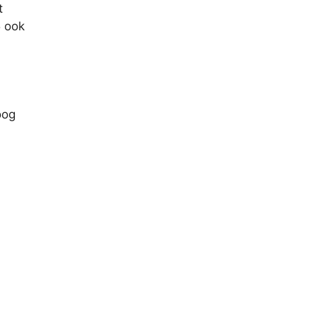
t
5 ook
oog