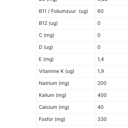
B11 / Foliumzuur (ug)
60
B12 (ug)
0
C (mg)
0
D (ug)
0
E (mg)
1,4
Vitamine K (ug)
1,9
Natrium (mg)
200
Kalium (mg)
400
Calcium (mg)
40
Fosfor (mg)
330