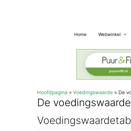
Ga
naar
de
inhoud
Home
Webwinkel
Hoofdpagina
»
Voedingswaarde
»
De v
De voedingswaarde 
Voedingswaardetabe