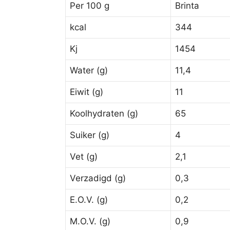
Per 100 g
Brinta
kcal
344
Kj
1454
Water (g)
11,4
Eiwit (g)
11
Koolhydraten (g)
65
Suiker (g)
4
Vet (g)
2,1
Verzadigd (g)
0,3
E.O.V. (g)
0,2
M.O.V. (g)
0,9