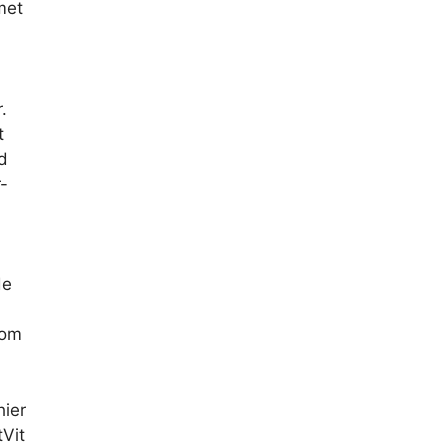
met
.
t
d
-
de
 om
hier
tVit