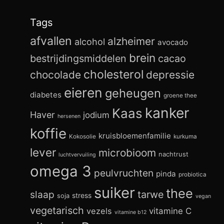
Tags
afvallen
alzheimer
alcohol
avocado
brein
bestrijdingsmiddelen
cacao
cholesterol
chocolade
depressie
eieren
geheugen
diabetes
groene thee
kanker
Kaas
Haver
jodium
hersenen
koffie
kruisbloemenfamilie
Kokosolie
kurkuma
lever
microbioom
nachtrust
luchtvervuiling
omega 3
peulvruchten
pinda
probiotica
suiker
thee
slaap
tarwe
stress
soja
vegan
vegetarisch
vezels
vitamine C
vitamine b12