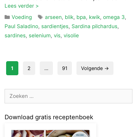
Lees verder >
Categorieën
Tags
Voeding
arseen
,
blik
,
bpa
,
kwik
,
omega 3
,
Paul Saladino
,
sardientjes
,
Sardina pilchardus
,
sardines
,
selenium
,
vis
,
visolie
Pagina
Pagina
Pagina
1
2
…
91
Volgende
→
Zoek
naar:
Download gratis receptenboek