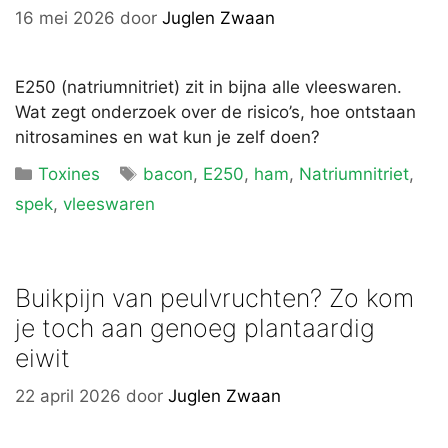
16 mei 2026
door
Juglen Zwaan
E250 (natriumnitriet) zit in bijna alle vleeswaren.
Wat zegt onderzoek over de risico’s, hoe ontstaan
nitrosamines en wat kun je zelf doen?
Categorieën
Tags
Toxines
bacon
,
E250
,
ham
,
Natriumnitriet
,
spek
,
vleeswaren
Buikpijn van peulvruchten? Zo kom
je toch aan genoeg plantaardig
eiwit
22 april 2026
door
Juglen Zwaan