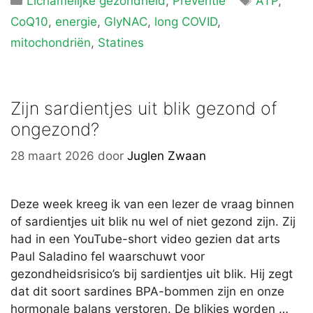
Lichamelijke gezondheid
,
Preventie
ATP
,
CoQ10
,
energie
,
GlyNAC
,
long COVID
,
mitochondriën
,
Statines
Zijn sardientjes uit blik gezond of
ongezond?
28 maart 2026
door
Juglen Zwaan
Deze week kreeg ik van een lezer de vraag binnen
of sardientjes uit blik nu wel of niet gezond zijn. Zij
had in een YouTube-short video gezien dat arts
Paul Saladino fel waarschuwt voor
gezondheidsrisico’s bij sardientjes uit blik. Hij zegt
dat dit soort sardines BPA-bommen zijn en onze
hormonale balans verstoren. De blikjes worden …