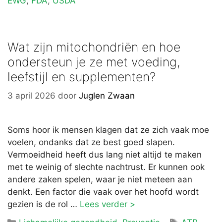
EWG
,
FDA
,
USDA
Wat zijn mitochondriën en hoe
ondersteun je ze met voeding,
leefstijl en supplementen?
3 april 2026
door
Juglen Zwaan
Soms hoor ik mensen klagen dat ze zich vaak moe
voelen, ondanks dat ze best goed slapen.
Vermoeidheid heeft dus lang niet altijd te maken
met te weinig of slechte nachtrust. Er kunnen ook
andere zaken spelen, waar je niet meteen aan
denkt. Een factor die vaak over het hoofd wordt
gezien is de rol …
Lees verder >
Categorieën
Tags